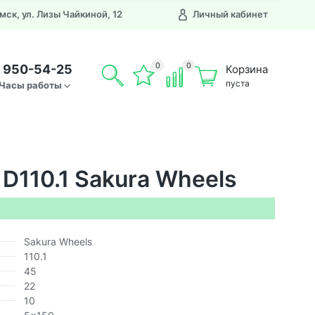
Омск, ул. Лизы Чайкиной, 12
Личный кабинет
0
0
) 950-54-25
Корзина
пуста
Часы работы
D110.1 Sakura Wheels
Sakura Wheels
110.1
45
22
10