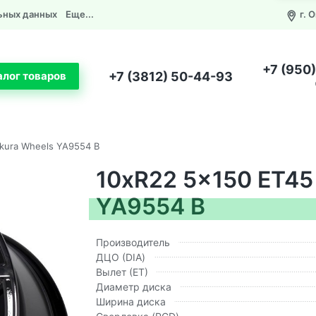
ьных данных
Еще...
г. 
+7 (950
+7 (3812) 50-44-93
алог товаров
akura Wheels YA9554 B
10xR22 5x150 ET45 
YA9554 B
Производитель
ДЦО (DIA)
Вылет (ЕТ)
Диаметр диска
Ширина диска