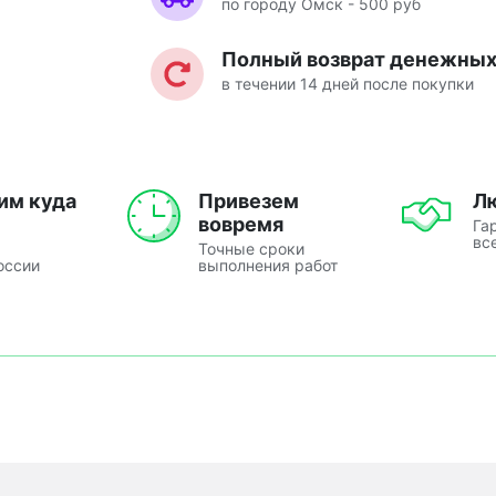
по городу Омск - 500 руб
Полный возврат денежных 
в течении 14 дней после покупки
им куда
Привезем
Л
вовремя
Га
вс
Точные сроки
оссии
выполнения работ