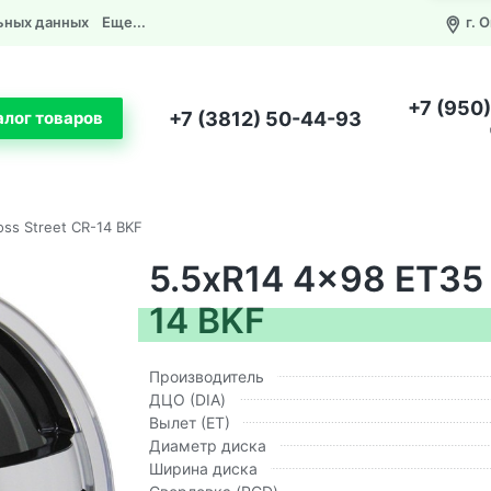
ьных данных
Еще...
г. 
+7 (950
+7 (3812) 50-44-93
алог товаров
ss Street CR-14 BKF
5.5xR14 4x98 ET35 
14 BKF
Производитель
ДЦО (DIA)
Вылет (ЕТ)
Диаметр диска
Ширина диска