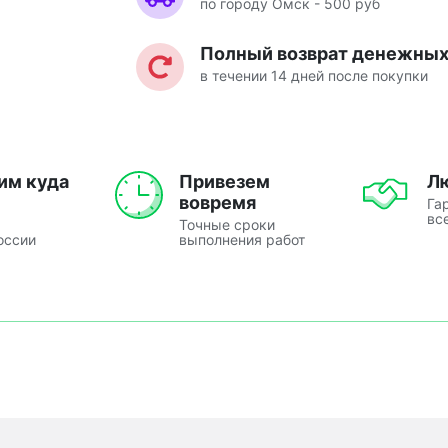
по городу Омск - 500 руб
Полный возврат денежных 
в течении 14 дней после покупки
им куда
Привезем
Л
вовремя
Га
вс
Точные сроки
оссии
выполнения работ