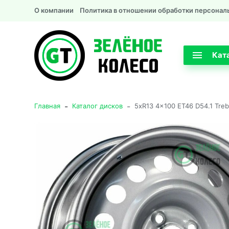
О компании
Политика в отношении обработки персонал
Кат
-
-
Главная
Каталог дисков
5xR13 4x100 ET46 D54.1 Trebl