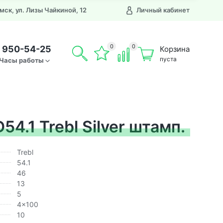
Омск, ул. Лизы Чайкиной, 12
Личный кабинет
0
0
) 950-54-25
Корзина
пуста
Часы работы
4.1 Trebl Silver штамп.
Trebl
54.1
46
13
5
4x100
10