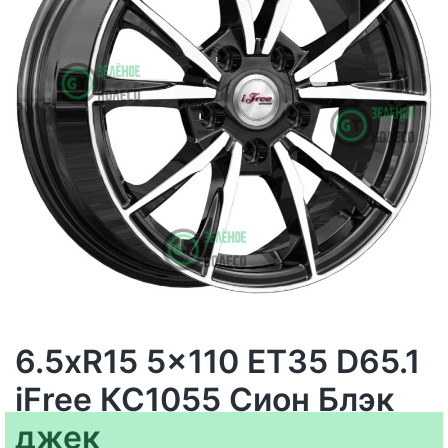
6.5xR15 5x110 ET35 D65.1
iFree КС1055 Сион Блэк
джек