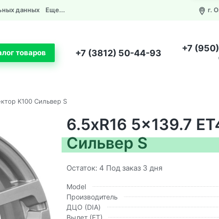
ьных данных
Еще...
г. 
+7 (950
+7 (3812) 50-44-93
алог товаров
ектор K100 Сильвер S
6.5xR16 5x139.7 E
Сильвер S
Остаток: 4 Под заказ 3 дня
Model
Производитель
ДЦО (DIA)
Вылет (ЕТ)