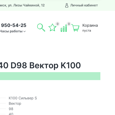
Омск, ул. Лизы Чайкиной, 12
Личный кабинет
0
0
) 950-54-25
Корзина
пуста
Часы работы
T40 D98 Вектор K100
K100 Сильвер S
Вектор
98
40