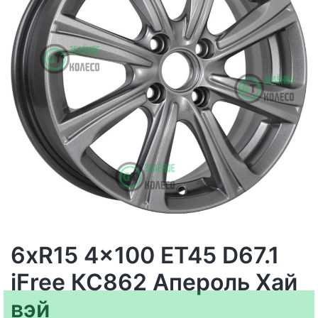
6xR15 4x100 ET45 D67.1
iFree КС862 Апероль Хай
вэй