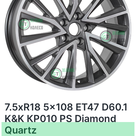
7.5xR18 5x108 ET47 D60.1
K&K КР010 PS Diamond
Quartz