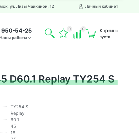
Омск, ул. Лизы Чайкиной, 12
Личный кабинет
0
0
) 950-54-25
Корзина
пуста
Часы работы
45 D60.1 Replay TY254 S
TY254 S
Replay
60.1
45
18