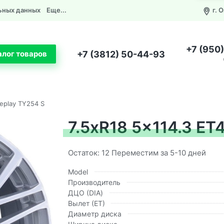
ьных данных
Еще...
г. 
+7 (950
+7 (3812) 50-44-93
алог товаров
Replay TY254 S
7.5xR18 5x114.3 ET
Остаток: 12 Переместим за 5-10 дней
Model
Производитель
ДЦО (DIA)
Вылет (ЕТ)
Диаметр диска