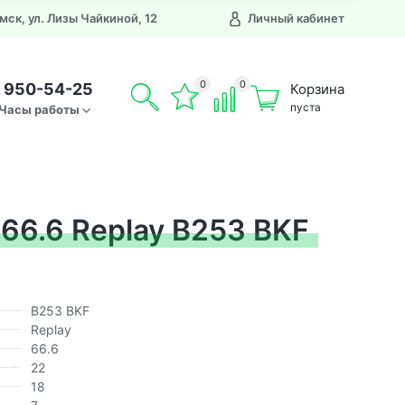
Омск, ул. Лизы Чайкиной, 12
Личный кабинет
0
0
) 950-54-25
Корзина
пуста
Часы работы
66.6 Replay B253 BKF
B253 BKF
Replay
66.6
22
18