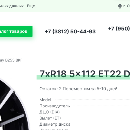
ьных данных
Еще...
г. 
+7 (950
+7 (3812) 50-44-93
алог товаров
lay B253 BKF
7xR18 5x112 ET22 D
Остаток: 2 Переместим за 5-10 дней
Model
Производитель
ДЦО (DIA)
Вылет (ЕТ)
Диаметр диска