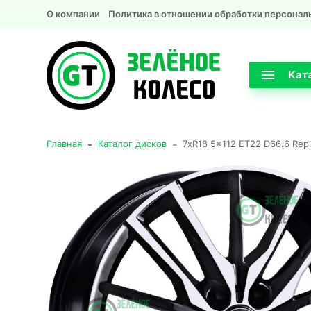
О компании
Политика в отношении обработки персонал
Кат
-
-
Главная
Каталог дисков
7xR18 5x112 ET22 D66.6 Rep