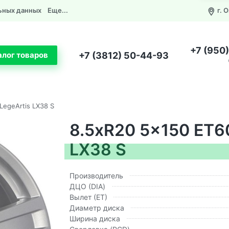
ьных данных
Еще...
г. 
+7 (950
+7 (3812) 50-44-93
алог товаров
LegeArtis LX38 S
8.5xR20 5x150 ET60
LX38 S
Производитель
ДЦО (DIA)
Вылет (ЕТ)
Диаметр диска
Ширина диска