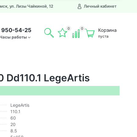
Омск, ул. Лизы Чайкиной, 12
Личный кабинет
0
0
) 950-54-25
Корзина
пуста
Часы работы
 Dd110.1 LegeArtis
LegeArtis
110.1
60
20
8.5