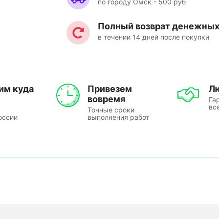
по городу Омск - 500 руб
Полный возврат денежных 
в течении 14 дней после покупки
им куда
Привезем
Л
вовремя
Га
вс
Точные сроки
оссии
выполнения работ