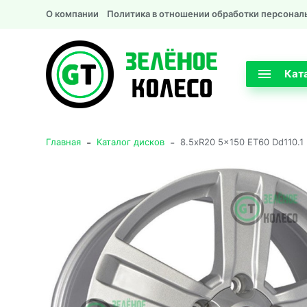
О компании
Политика в отношении обработки персонал
Кат
-
-
Главная
Каталог дисков
8.5xR20 5x150 ET60 Dd110.1 