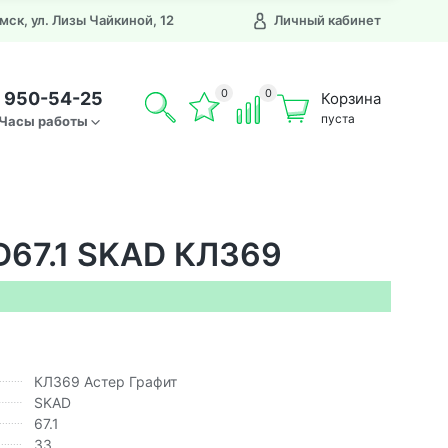
Омск, ул. Лизы Чайкиной, 12
Личный кабинет
0
0
) 950-54-25
Корзина
пуста
Часы работы
D67.1 SKAD КЛ369
КЛ369 Астер Графит
SKAD
67.1
33