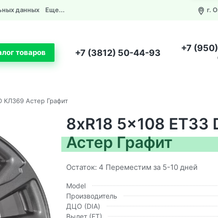
ьных данных
Еще...
г. 
+7 (950
+7 (3812) 50-44-93
алог товаров
D КЛ369 Астер Графит
8xR18 5x108 ET33 
Астер Графит
Остаток: 4 Переместим за 5-10 дней
Model
Производитель
ДЦО (DIA)
Вылет (ЕТ)