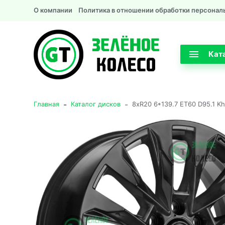
О компании
Политика в отношении обработки персонал
Кат
-
-
Главная
Каталог дисков
8xR20 6*139.7 ET60 D95.1 