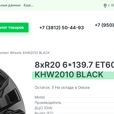
ьных данных
Еще...
г. 
+7 (950
+7 (3812) 50-44-93
алог товаров
Khomen Wheels KHW2010 BLACK
8xR20 6*139.7 ET6
KHW2010 BLACK
Остаток: 5 На складе в Омске
Model
Производитель
ДЦО (DIA)
Вылет (ЕТ)