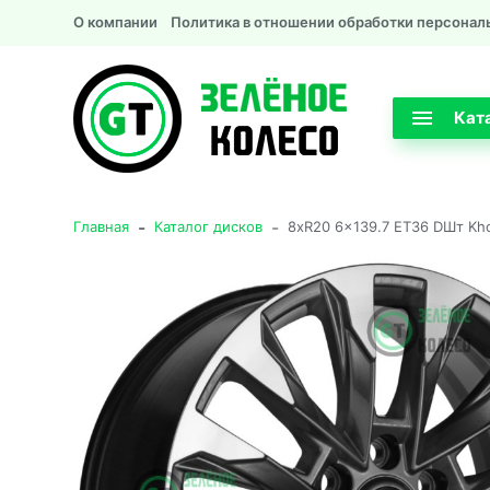
О компании
Политика в отношении обработки персонал
Кат
-
-
Главная
Каталог дисков
8xR20 6x139.7 ET36 DШт K