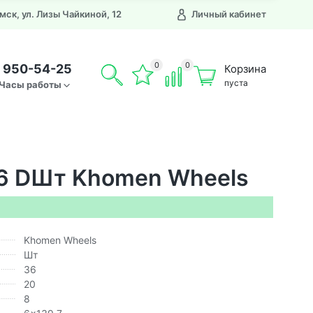
Омск, ул. Лизы Чайкиной, 12
Личный кабинет
0
0
) 950-54-25
Корзина
пуста
Часы работы
36 DШт Khomen Wheels
Khomen Wheels
Шт
36
20
8