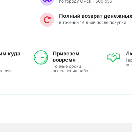
по городу Омск - 500 руб
Полный возврат денежных 
в течении 14 дней после покупки
им куда
Привезем
Л
вовремя
Га
вс
Точные сроки
оссии
выполнения работ