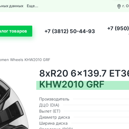
ьных данных
Еще...
г. 
+7 (950
+7 (3812) 50-44-93
алог товаров
homen Wheels KHW2010 GRF
8xR20 6x139.7 ET
KHW2010 GRF
Производитель
ДЦО (DIA)
Вылет (ЕТ)
Диаметр диска
Ширина диска