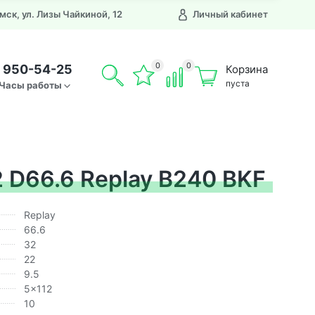
Омск, ул. Лизы Чайкиной, 12
Личный кабинет
0
0
) 950-54-25
Корзина
пуста
Часы работы
 D66.6 Replay B240 BKF
Replay
66.6
32
22
9.5
5x112
10