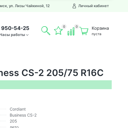
Омск, ул. Лизы Чайкиной, 12
Личный кабинет
0
0
) 950-54-25
Корзина
пуста
Часы работы
ness CS-2 205/75 R16C
Cordiant
Business CS-2
205
лето