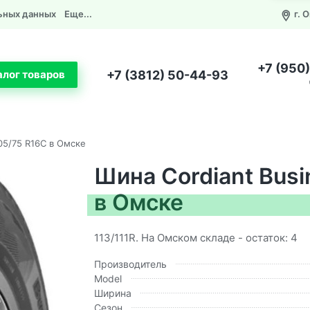
ьных данных
Еще...
г. 
+7 (950
+7 (3812) 50-44-93
алог товаров
05/75 R16C в Омске
Шина Cordiant Busi
в Омске
113/111R. На Омском складе - остаток: 4
Производитель
Model
Ширина
Сезон