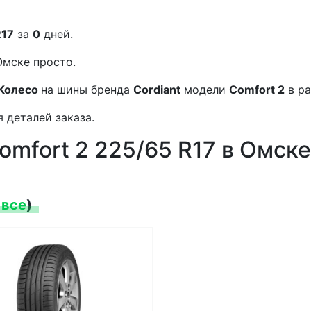
R17
за
0
дней.
Омске просто.
Колесо
на шины бренда
Cordiant
модели
Comfort 2
в р
 деталей заказа.
omfort 2 225/65 R17 в Омске
 все
)