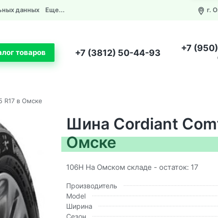
ьных данных
Еще...
г. 
+7 (950
+7 (3812) 50-44-93
алог товаров
5 R17 в Омске
Шина Cordiant Comf
Омске
106H На Омском складе - остаток: 17
Производитель
Model
Ширина
Сезон