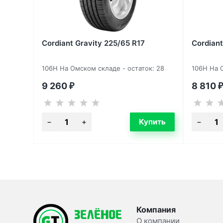
Cordiant Gravity 225/65 R17
Cordiant
106H На Омском складе - остаток: 28
106H На О
9 260
8 810
₽
₽
Компания
О компании