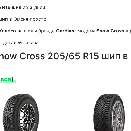
5 R15 шип
за
3
дней.
 шип
в Омске просто.
Колесо
на шины бренда
Cordiant
модели
Snow Cross
в 
 деталей заказа.
now Cross 205/65 R15 шип в
 все
)