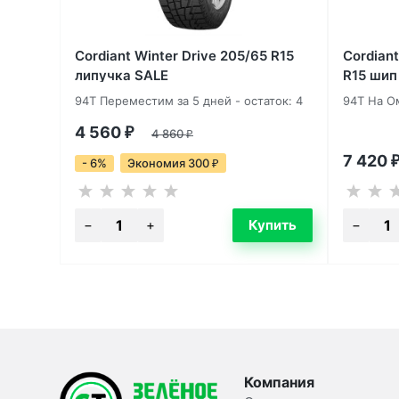
Cordiant Winter Drive 205/65 R15
Cordian
липучка SALE
R15 шип
94T Переместим за 5 дней - остаток: 4
94T На О
4 560
₽
4 860
₽
7 420
- 6%
Экономия 300
₽
Компания