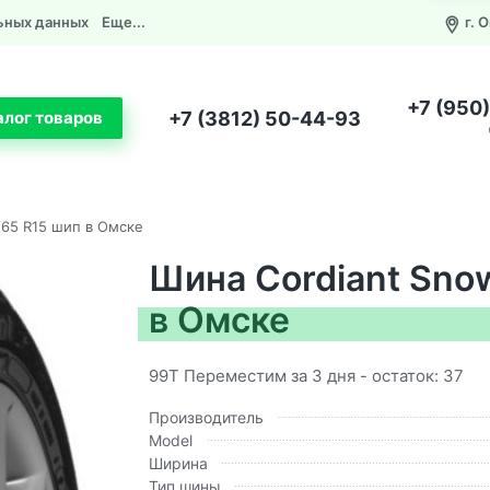
ьных данных
Еще...
г. 
+7 (950
+7 (3812) 50-44-93
алог товаров
/65 R15 шип в Омске
Шина Cordiant Sno
в Омске
99T Переместим за 3 дня - остаток: 37
Производитель
Model
Ширина
Тип шины