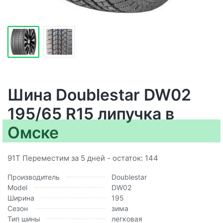
Шина Doublestar DW02
195/65 R15 липучка в
Омске
91T Переместим за 5 дней - остаток: 144
Производитель
Doublestar
Model
DW02
Ширина
195
Сезон
зима
Тип шины
легковая