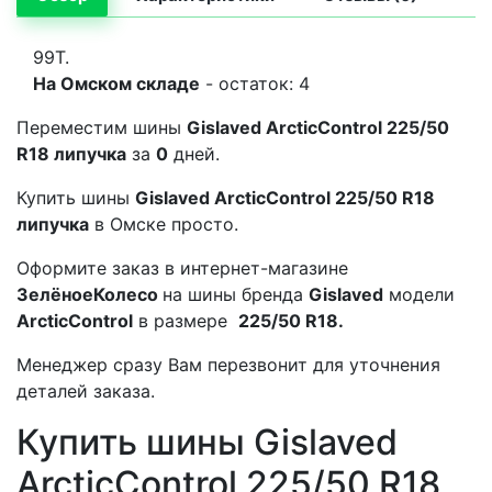
99T.
На Омском складе
- остаток: 4
Переместим шины
Gislaved ArcticControl 225/50
R18 липучка
за
0
дней.
Купить шины
Gislaved ArcticControl 225/50 R18
липучка
в Омске просто.
Оформите заказ в интернет-магазине
ЗелёноеКолесо
на шины бренда
Gislaved
модели
ArcticControl
в размере
225/50 R18.
Менеджер сразу Вам перезвонит для уточнения
деталей заказа.
Купить шины Gislaved
ArcticControl 225/50 R18