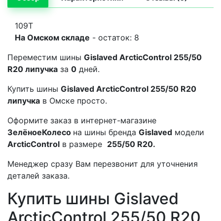
109T
На Омском складе
- остаток: 8
Переместим шины
Gislaved ArcticControl 255/50
R20 липучка
за
0
дней.
Купить шины
Gislaved ArcticControl 255/50 R20
липучка
в Омске просто.
Оформите заказ в интернет-магазине
ЗелёноеКолесо
на шины бренда
Gislaved
модели
ArcticControl
в размере
255/50 R20.
Менеджер сразу Вам перезвонит для уточнения
деталей заказа.
Купить шины Gislaved
ArcticControl 255/50 R20