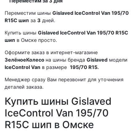
Переместим за 3 дня
Переместим шины
Gislaved IceControl Van 195/70
R15C шип
за
3
дней.
Купить шины
Gislaved IceControl Van 195/70 R15C
шип
в Омске просто.
Оформите заказ в интернет-магазине
ЗелёноеКолесо
на шины бренда
Gislaved
модели
IceControl Van
в размере
195/70 R15.
Менеджер сразу Вам перезвонит для уточнения
деталей заказа.
Купить шины Gislaved
IceControl Van 195/70
R15C шип в Омске