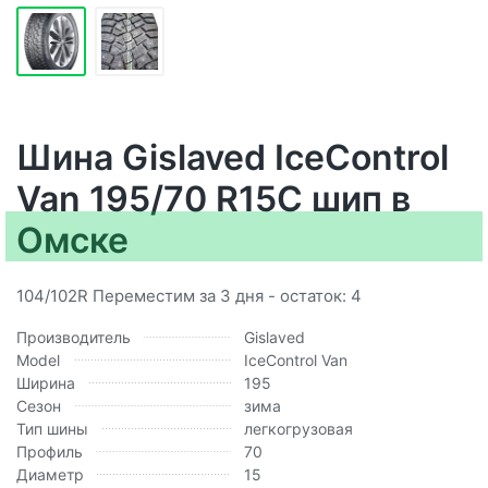
Шина Gislaved IceControl
Van 195/70 R15C шип в
Омске
104/102R Переместим за 3 дня - остаток: 4
Производитель
Gislaved
Model
IceControl Van
Ширина
195
Сезон
зима
Тип шины
легкогрузовая
Профиль
70
Диаметр
15