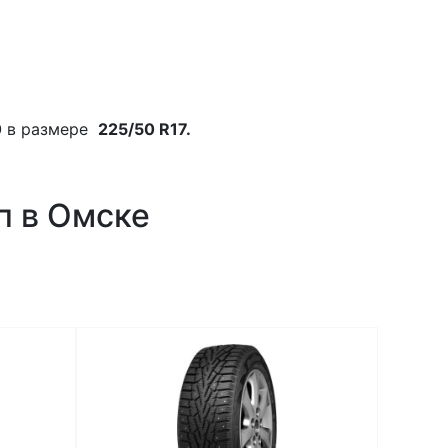
0
в размере
225/50 R17.
п в Омске