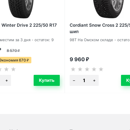
 Winter Drive 2 225/50 R17
Cordiant Snow Cross 2 225/
а
шип
естим за 3 дня - остаток: 9
98T На Омском складе - остаток
₽
8 570
₽
9 960
₽
Экономия 670
₽