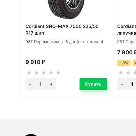
Cordiant SNO-MAX 7000 225/50
Cordiant
R17 шип
липучк
98T Переместим за 5 дней - остаток: 4
98T Перем
7 900
9 910
₽
- 8%