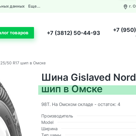
ьных данных
Еще...
г. 
+7 (950
+7 (3812) 50-44-93
алог товаров
225/50 R17 шип в Омске
Шина Gislaved Nord
шип в Омске
98T. На Омском складе - остаток: 4
Производитель
Model
Ширина
Тип шины