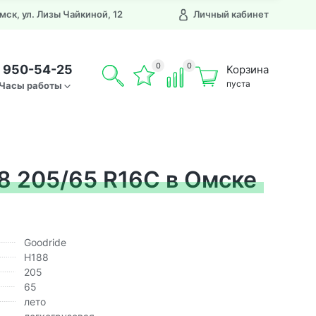
Омск, ул. Лизы Чайкиной, 12
Личный кабинет
0
0
) 950-54-25
Корзина
пуста
Часы работы
8 205/65 R16C в Омске
Goodride
H188
205
65
лето