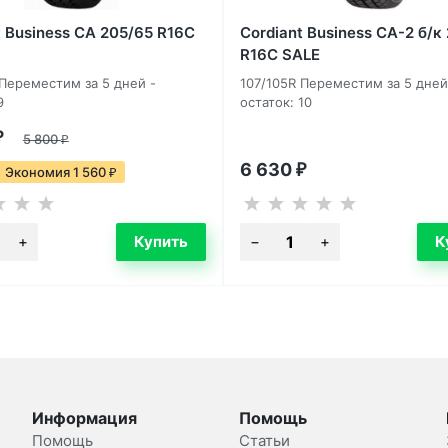
t Business CA 205/65 R16C
Cordiant Business CA-2 б/к
R16C SALE
 Переместим за 5 дней -
107/105R Переместим за 5 дней
9
остаток: 10
₽
5 800
₽
6 630
₽
Экономия 1 560
₽
Информация
Помощь
Помощь
Статьи