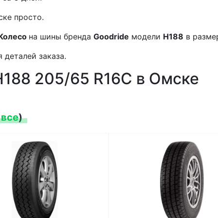
ске просто.
Колесо
на шины бренда
Goodride
модели
H188
в разм
 деталей заказа.
H188 205/65 R16C в Омске
 все
)