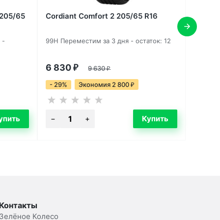
 205/65
Cordiant Comfort 2 205/65 R16
 -
99H Переместим за 3 дня - остаток: 12
6 830
₽
9 630
₽
- 29%
Экономия 2 800
₽
Контакты
Зелёное Колесо