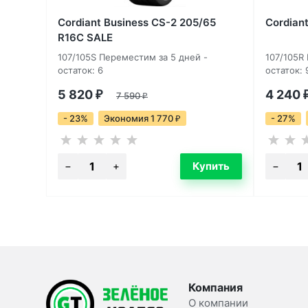
Cordiant Business CS-2 205/65
Cordian
R16C SALE
107/105S Переместим за 5 дней -
107/105R
остаток: 6
остаток: 
5 820
4 240
₽
7 590
₽
- 23%
Экономия 1 770
- 27%
₽
Компания
О компании