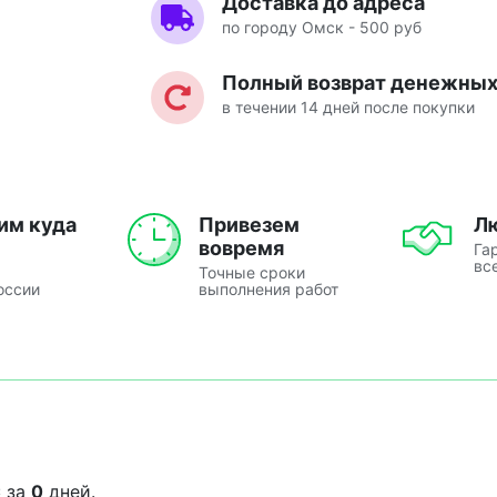
Доставка до адреса
по городу Омск - 500 руб
Полный возврат денежных 
в течении 14 дней после покупки
им куда
Привезем
Л
вовремя
Га
вс
Точные сроки
оссии
выполнения работ
C
за
0
дней.