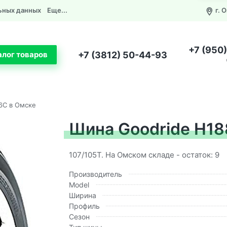
ьных данных
Еще...
г. 
+7 (950
+7 (3812) 50-44-93
алог товаров
6C в Омске
Шина Goodride H18
107/105T. На Омском складе - остаток: 9
Производитель
Model
Ширина
Профиль
Сезон