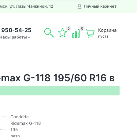
Омск, ул. Лизы Чайкиной, 12
Личный кабинет
0
0
) 950-54-25
Корзина
пуста
Часы работы
max G-118 195/60 R16 в
Goodride
Ridemax G-118
195
лето