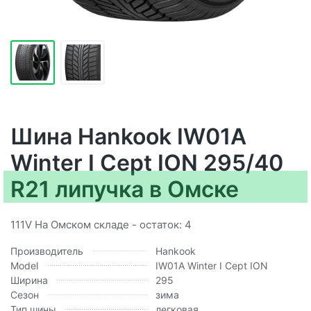
Шина Hankook IW01A
Winter I Cept ION 295/40
R21 липучка в Омске
111V На Омском складе - остаток: 4
Производитель
Hankook
Model
IW01A Winter I Cept ION
Ширина
295
Сезон
зима
Тип шины
легковая