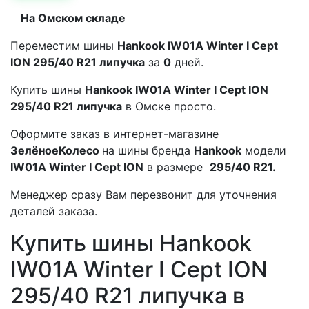
На Омском складе
Переместим шины
Hankook IW01A Winter I Cept
ION 295/40 R21 липучка
за
0
дней.
Купить шины
Hankook IW01A Winter I Cept ION
295/40 R21 липучка
в Омске просто.
Оформите заказ в интернет-магазине
ЗелёноеКолесо
на шины бренда
Hankook
модели
IW01A Winter I Cept ION
в размере
295/40 R21.
Менеджер сразу Вам перезвонит для уточнения
деталей заказа.
Купить шины Hankook
IW01A Winter I Cept ION
295/40 R21 липучка в