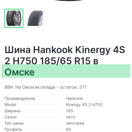
Шина Hankook Kinergy 4S
2 H750 185/65 R15 в
Омске
88H. На Омском складе - остаток: 371
Производитель
Hankook
Model
Kinergy 4S 2 H750
Ширина
185
Сезон
лето
Тип шины
легковая
Профиль
65