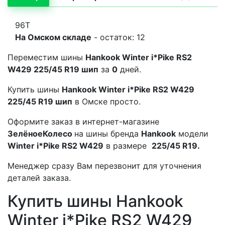
96T
На Омском складе
- остаток: 12
Переместим шины
Hankook Winter i*Pike RS2
W429 225/45 R19 шип
за
0
дней.
Купить шины
Hankook Winter i*Pike RS2 W429
225/45 R19 шип
в Омске просто.
Оформите заказ в интернет-магазине
ЗелёноеКолесо
на шины бренда
Hankook
модели
Winter i*Pike RS2 W429
в размере
225/45 R19.
Менеджер сразу Вам перезвонит для уточнения
деталей заказа.
Купить шины Hankook
Winter i*Pike RS2 W429