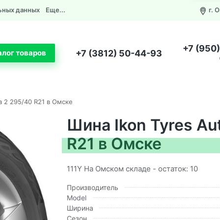
ьных данных
Еще...
г. 
+7 (950
+7 (3812) 50-44-93
алог товаров
a 2 295/40 R21 в Омске
Шина Ikon Tyres Au
R21 в Омске
111Y На Омском складе - остаток: 10
Производитель
Model
Ширина
Сезон