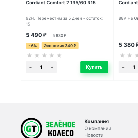
Cordiant Comfort 2 195/60 R15
Cordiant
92H. Переместим за 5 дней - остаток:
88V На Ом
15
5 490
₽
5 830
₽
5 380
- 6%
Экономия 340
₽
Компания
О компании
Новости