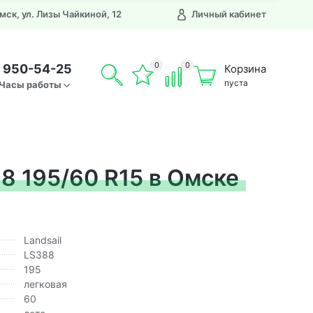
Омск, ул. Лизы Чайкиной, 12
Личный кабинет
0
0
) 950-54-25
Корзина
пуста
Часы работы
8 195/60 R15 в Омске
Landsail
LS388
195
легковая
60