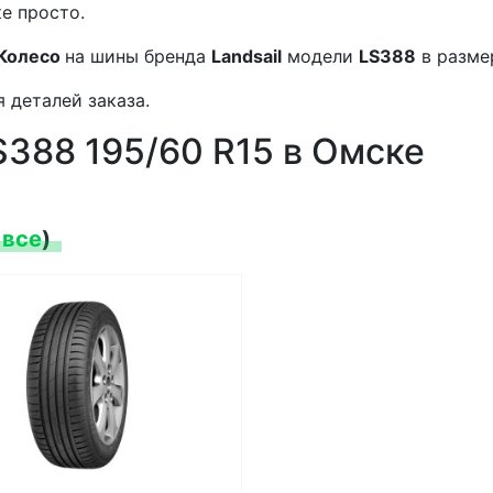
е просто.
Колесо
на шины бренда
Landsail
модели
LS388
в разм
 деталей заказа.
S388 195/60 R15 в Омске
 все
)