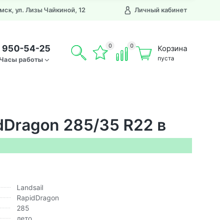
Омск, ул. Лизы Чайкиной, 12
Личный кабинет
0
0
) 950-54-25
Корзина
пуста
Часы работы
dDragon 285/35 R22 в
Landsail
RapidDragon
285
лето