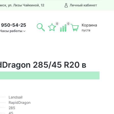
Омск, ул. Лизы Чайкиной, 12
Личный кабинет
0
0
) 950-54-25
Корзина
пуста
Часы работы
dDragon 285/45 R20 в
Landsail
RapidDragon
285
45