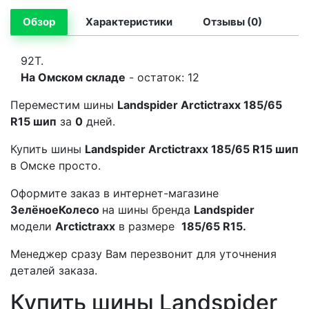
Обзор
Характеристики
Отзывы (0)
92T.
На Омском складе
- остаток: 12
Переместим шины
Landspider Arctictraxx 185/65
R15 шип
за
0
дней.
Купить шины
Landspider Arctictraxx 185/65 R15 шип
в Омске просто.
Оформите заказ в интернет-магазине
ЗелёноеКолесо
на шины бренда
Landspider
модели
Arctictraxx
в размере
185/65 R15.
Менеджер сразу Вам перезвонит для уточнения
деталей заказа.
Купить шины Landspider