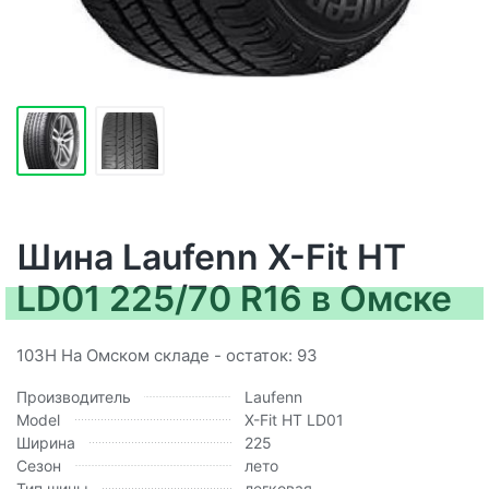
Шина Laufenn X-Fit HT
LD01 225/70 R16 в Омске
103H На Омском складе - остаток: 93
Производитель
Laufenn
Model
X-Fit HT LD01
Ширина
225
Сезон
лето
Тип шины
легковая