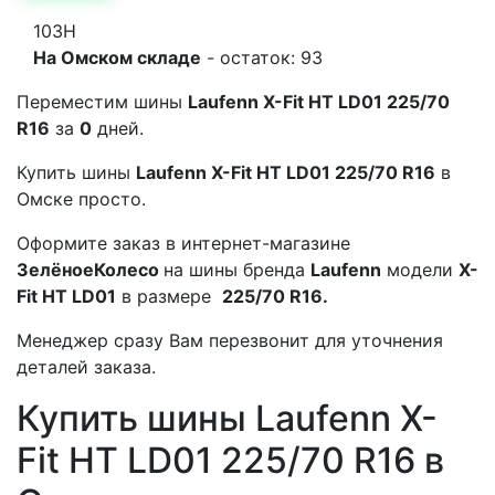
103H
На Омском складе
- остаток: 93
Переместим шины
Laufenn X-Fit HT LD01 225/70
R16
за
0
дней.
Купить шины
Laufenn X-Fit HT LD01 225/70 R16
в
Омске просто.
Оформите заказ в интернет-магазине
ЗелёноеКолесо
на шины бренда
Laufenn
модели
X-
Fit HT LD01
в размере
225/70 R16.
Менеджер сразу Вам перезвонит для уточнения
деталей заказа.
Купить шины Laufenn X-
Fit HT LD01 225/70 R16 в