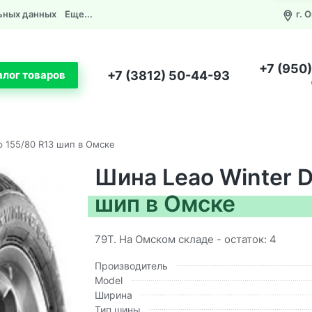
ьных данных
Еще...
г. 
+7 (950
+7 (3812) 50-44-93
алог товаров
p 155/80 R13 шип в Омске
Шина Leao Winter D
шип в Омске
79T. На Омском складе - остаток: 4
Производитель
Model
Ширина
Тип шины