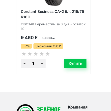
Cordiant Business CA-2 б/к 215/75
R16C
116/114R Переместим за 3 дня - остаток:
10
9 460
₽
10 210
₽
- 7%
Экономия 750
₽
Компания