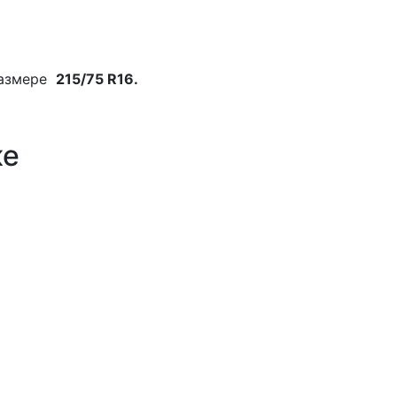
азмере
215/75 R16.
ке