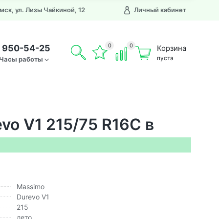
Омск, ул. Лизы Чайкиной, 12
Личный кабинет
0
0
) 950-54-25
Корзина
пуста
Часы работы
vo V1 215/75 R16C в
Massimo
Durevo V1
215
лето