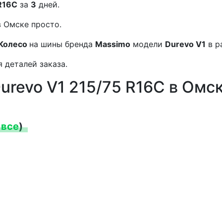
R16C
за
3
дней.
 Омске просто.
Колесо
на шины бренда
Massimo
модели
Durevo V1
в р
 деталей заказа.
urevo V1 215/75 R16C в Омс
 все
)