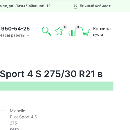
Омск, ул. Лизы Чайкиной, 12
Личный кабинет
0
0
) 950-54-25
Корзина
пуста
Часы работы
 Sport 4 S 275/30 R21 в
Michelin
Pilot Sport 4 S
275
лето