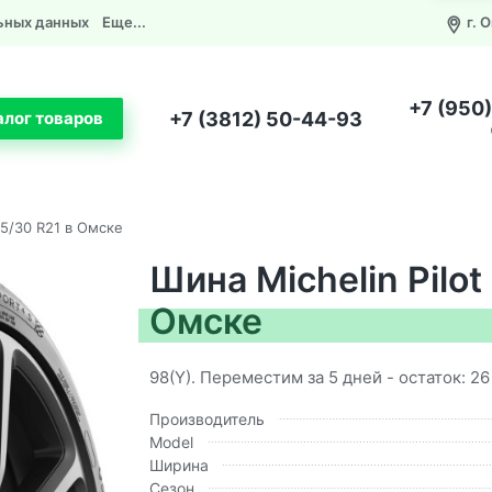
ьных данных
Еще...
г. 
+7 (950
+7 (3812) 50-44-93
алог товаров
275/30 R21 в Омске
Шина Michelin Pilot
Омске
98(Y). Переместим за 5 дней - остаток: 26
Производитель
Model
Ширина
Сезон