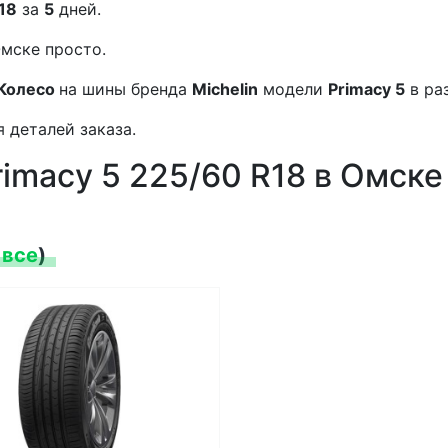
R18
за
5
дней.
мске просто.
Колесо
на шины бренда
Michelin
модели
Primacy 5
в ра
 деталей заказа.
rimacy 5 225/60 R18 в Омске
 все
)