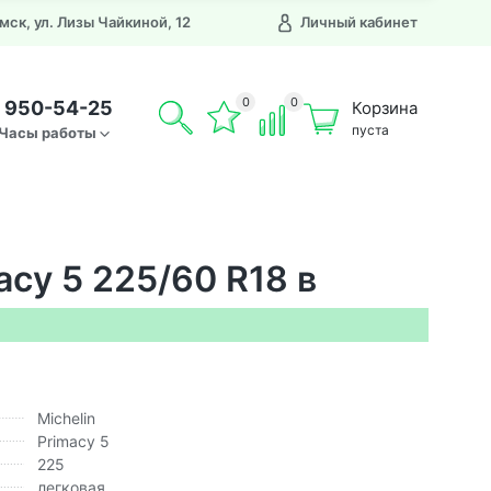
Омск, ул. Лизы Чайкиной, 12
Личный кабинет
0
0
) 950-54-25
Корзина
пуста
Часы работы
acy 5 225/60 R18 в
Michelin
Primacy 5
225
легковая