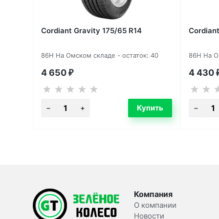
Cordiant Gravity 175/65 R14
Cordiant
86H На Омском складе - остаток: 40
86H На О
4 650
4 430
₽
Компания
О компании
Новости