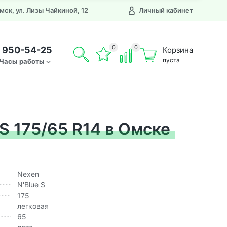
Омск, ул. Лизы Чайкиной, 12
Личный кабинет
0
0
) 950-54-25
Корзина
пуста
Часы работы
S 175/65 R14 в Омске
Nexen
N'Blue S
175
легковая
65