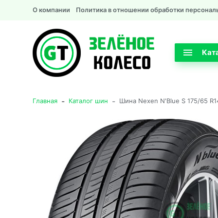
О компании
Политика в отношении обработки персонал
Кат
-
-
Главная
Каталог шин
Шина Nexen N'Blue S 175/65 R1