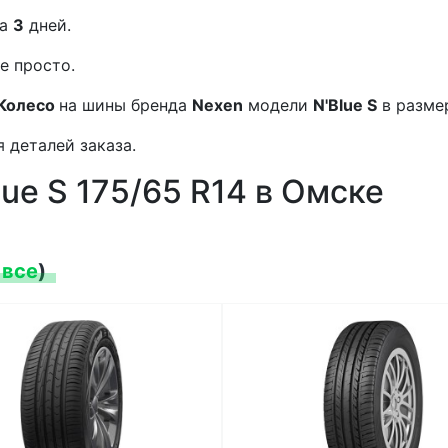
а
3
дней.
е просто.
Колесо
на шины бренда
Nexen
модели
N'Blue S
в разм
 деталей заказа.
ue S 175/65 R14 в Омске
 все
)