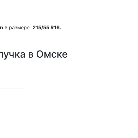
on
в размере
215/55 R16.
ипучка в Омске