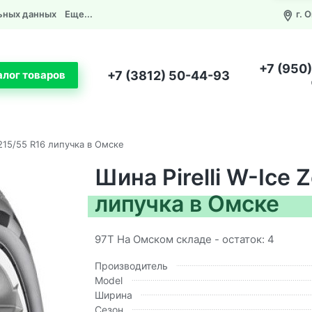
ьных данных
Еще...
г. 
+7 (950
+7 (3812) 50-44-93
алог товаров
n 215/55 R16 липучка в Омске
Шина Pirelli W-Ice Z
липучка в Омске
97T На Омском складе - остаток: 4
Производитель
Model
Ширина
Сезон