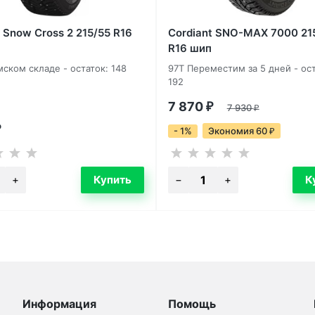
t Snow Cross 2 215/55 R16
Cordiant SNO-MAX 7000 21
R16 шип
ском складе - остаток: 148
97T Переместим за 5 дней - ост
192
7 870
₽
7 930
₽
₽
- 1%
Экономия 60
₽
Информация
Помощь