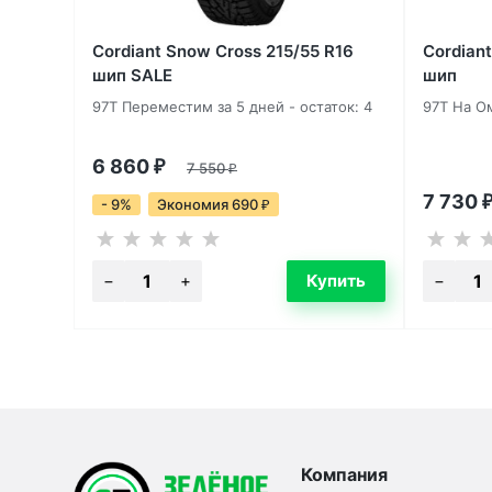
Cordiant Snow Cross 215/55 R16
Cordian
шип SALE
шип
97T Переместим за 5 дней - остаток: 4
97T На Ом
6 860
₽
7 550
₽
7 730
- 9%
Экономия 690
₽
Компания