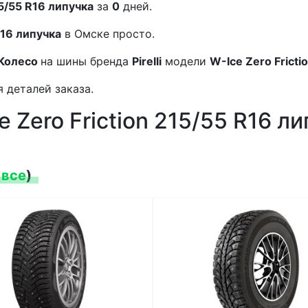
215/55 R16 липучка
за
0
дней.
 R16 липучка
в Омске просто.
Колесо
на шины бренда
Pirelli
модели
W-Ice Zero Fricti
 деталей заказа.
ce Zero Friction 215/55 R16 л
 все
)