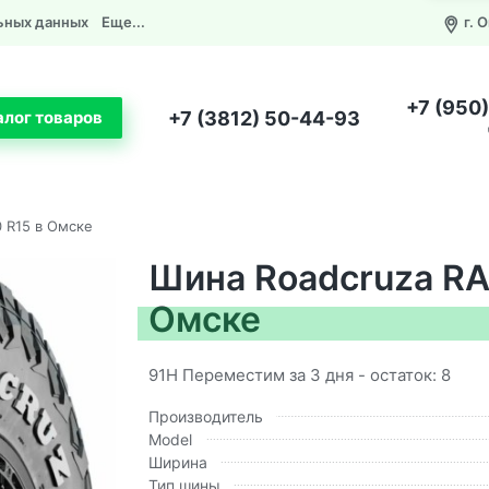
ьных данных
Еще...
г. 
+7 (950
+7 (3812) 50-44-93
алог товаров
 R15 в Омске
Шина Roadcruza RA
Омске
91H Переместим за 3 дня - остаток: 8
Производитель
Model
Ширина
Тип шины