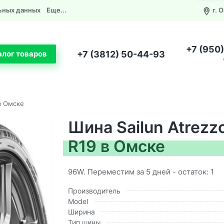
ьных данных
Еще...
г. 
+7 (950
+7 (3812) 50-44-93
алог товаров
 в Омске
Шина Sailun Atrezz
R19 в Омске
96W. Переместим за 5 дней - остаток: 1
Производитель
Model
Ширина
Тип шины