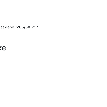
размере
205/50 R17.
ке