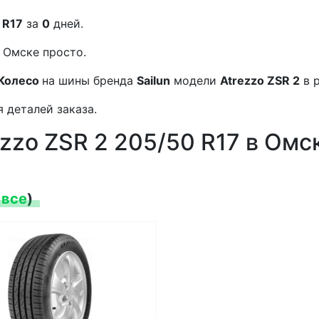
 R17
за
0
дней.
 Омске просто.
Колесо
на шины бренда
Sailun
модели
Atrezzo ZSR 2
в 
 деталей заказа.
ezzo ZSR 2 205/50 R17 в Омс
 все
)