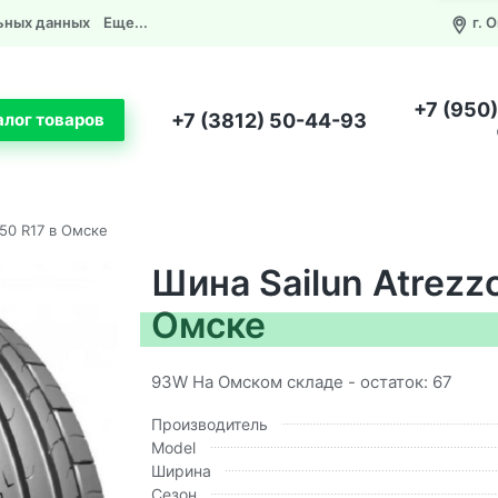
ьных данных
Еще...
г. 
+7 (950
+7 (3812) 50-44-93
алог товаров
/50 R17 в Омске
Шина Sailun Atrezz
Омске
93W На Омском складе - остаток: 67
Производитель
Model
Ширина
Сезон