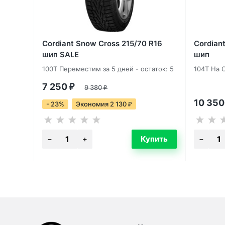
Cordiant Snow Cross 215/70 R16
Cordian
шип SALE
шип
100T Переместим за 5 дней - остаток: 5
104T На 
7 250
₽
9 380
₽
10 35
- 23%
Экономия 2 130
₽