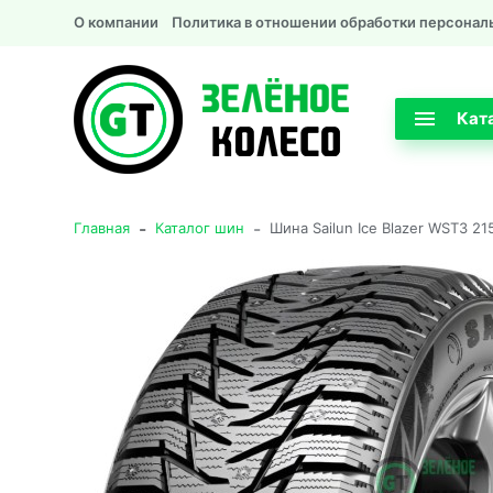
О компании
Политика в отношении обработки персонал
Кат
-
-
Главная
Каталог шин
Шина Sailun Ice Blazer WST3 2