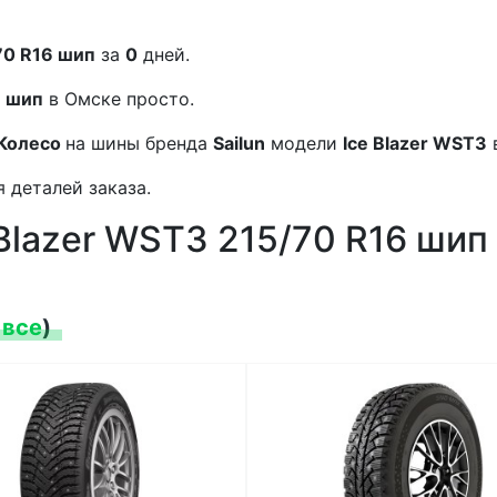
/70 R16 шип
за
0
дней.
6 шип
в Омске просто.
Колесо
на шины бренда
Sailun
модели
Ice Blazer WST3
 деталей заказа.
 Blazer WST3 215/70 R16 шип
 все
)