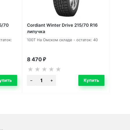
5/70
Cordiant Winter Drive 215/70 R16
липучка
таток:
100T На Омском складе - остаток: 40
8 470
₽