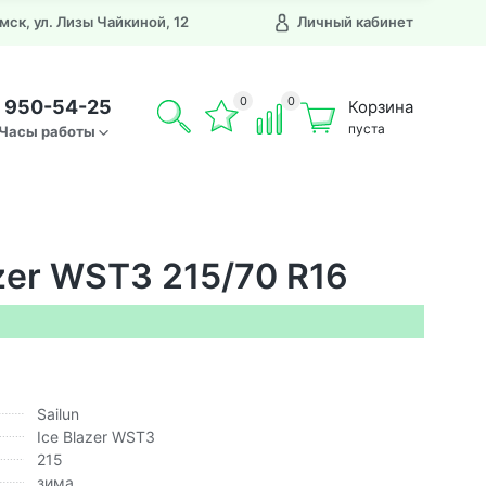
Омск, ул. Лизы Чайкиной, 12
Личный кабинет
0
0
) 950-54-25
Корзина
пуста
Часы работы
azer WST3 215/70 R16
Sailun
Ice Blazer WST3
215
зима