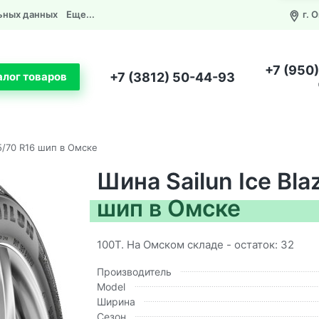
ьных данных
Еще...
г. 
+7 (950
+7 (3812) 50-44-93
алог товаров
15/70 R16 шип в Омске
Шина Sailun Ice Bl
шип в Омске
100T. На Омском складе - остаток: 32
Производитель
Model
Ширина
Сезон