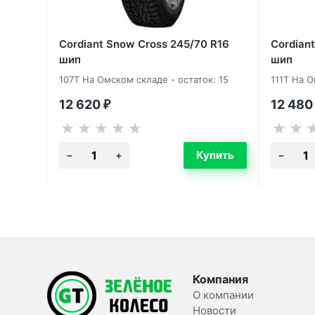
Cordiant Snow Cross 245/70 R16
Cordian
шип
шип
107T На Омском складе - остаток: 15
111T На О
12 620
12 48
₽
Компания
О компании
Новости