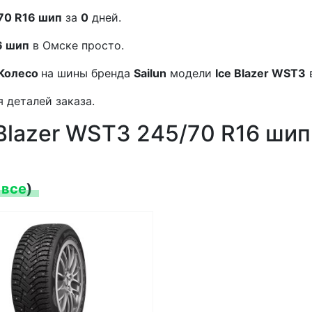
/70 R16 шип
за
0
дней.
6 шип
в Омске просто.
Колесо
на шины бренда
Sailun
модели
Ice Blazer WST3
 деталей заказа.
 Blazer WST3 245/70 R16 шип
 все
)