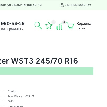
Омск, ул. Лизы Чайкиной, 12
Личный кабинет
0
0
) 950-54-25
Корзина
пуста
Часы работы
azer WST3 245/70 R16
Sailun
Ice Blazer WST3
245
легковая