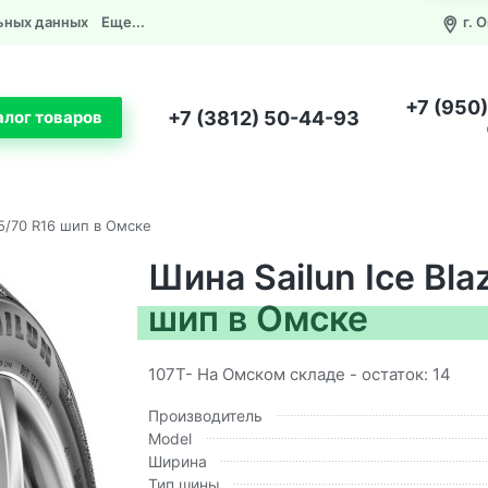
ьных данных
Еще...
г. 
+7 (950
+7 (3812) 50-44-93
алог товаров
45/70 R16 шип в Омске
Шина Sailun Ice Bl
шип в Омске
107T- На Омском складе - остаток: 14
Производитель
Model
Ширина
Тип шины