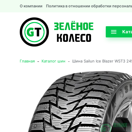
О компании
Политика в отношении обработки персонал
Кат
-
-
Главная
Каталог шин
Шина Sailun Ice Blazer WST3 2