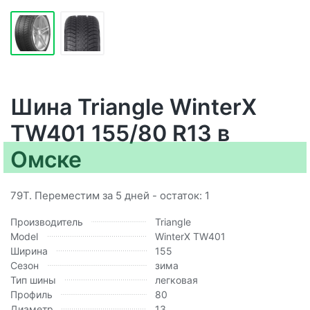
Шина Triangle WinterX
TW401 155/80 R13 в
Омске
79T. Переместим за 5 дней - остаток: 1
Производитель
Triangle
Model
WinterX TW401
Ширина
155
Сезон
зима
Тип шины
легковая
Профиль
80
Диаметр
13