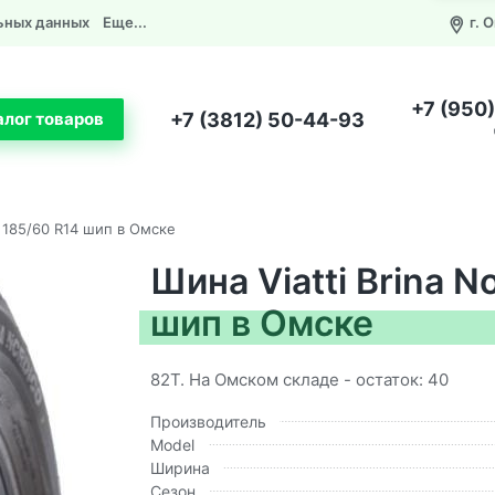
ьных данных
Еще...
г. 
+7 (950
+7 (3812) 50-44-93
алог товаров
2 185/60 R14 шип в Омске
Шина Viatti Brina N
шип в Омске
82T. На Омском складе - остаток: 40
Производитель
Model
Ширина
Сезон