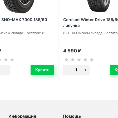
t SNO-MAX 7000 185/60
Cordiant Winter Drive 185/6
липучка
мском складе - остаток: 8
82T На Омском складе - остато
4 590
₽
₽
Информация
Помощь