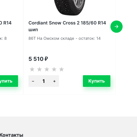
0 R14
Cordiant Snow Cross 2 185/60 R14
шип
к: 8
86T На Омском складе - остаток: 14
5 510
₽
Контакты