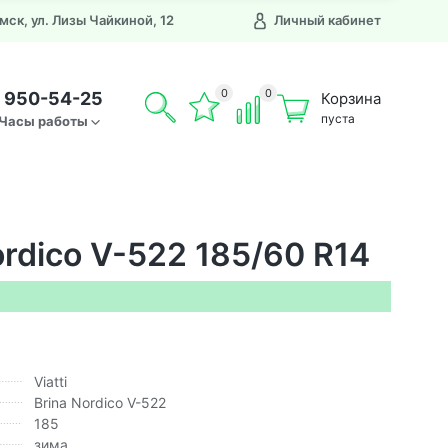
Омск, ул. Лизы Чайкиной, 12
Личный кабинет
0
0
) 950-54-25
Корзина
пуста
Часы работы
ordico V-522 185/60 R14
Viatti
Brina Nordico V-522
185
зима