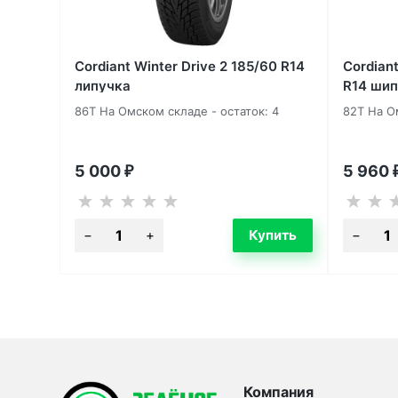
Cordiant Winter Drive 2 185/60 R14
Cordian
липучка
R14 шип
86T На Омском складе - остаток: 4
82T На О
5 000
5 960
₽
Компания