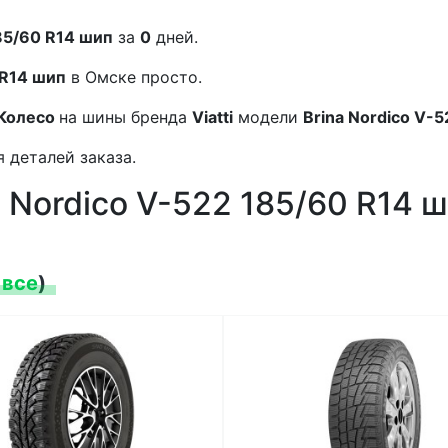
185/60 R14 шип
за
0
дней.
 R14 шип
в Омске просто.
Колесо
на шины бренда
Viatti
модели
Brina Nordico V-5
 деталей заказа.
a Nordico V-522 185/60 R14 
 все
)