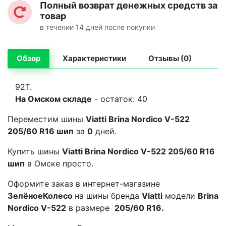
Полный возврат денежных средств за
товар
в течении 14 дней после покупки
Обзор
Характеристики
Отзывы (0)
92T.
На Омском складе
- остаток: 40
Переместим шины
Viatti Brina Nordico V-522
205/60 R16 шип
за
0
дней.
Купить шины
Viatti Brina Nordico V-522 205/60 R16
шип
в Омске просто.
Оформите заказ в интернет-магазине
ЗелёноеКолесо
на шины бренда
Viatti
модели
Brina
Nordico V-522
в размере
205/60 R16.