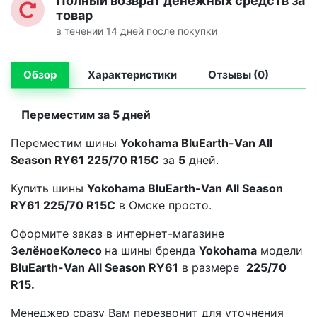
Полный возврат денежных средств за
товар
в течении 14 дней после покупки
Обзор
Характеристики
Отзывы (0)
Переместим за 5 дней
Переместим шины
Yokohama BluEarth-Van All
Season RY61 225/70 R15C
за
5
дней.
Купить шины
Yokohama BluEarth-Van All Season
RY61 225/70 R15C
в Омске просто.
Оформите заказ в интернет-магазине
ЗелёноеКолесо
на шины бренда
Yokohama
модели
BluEarth-Van All Season RY61
в размере
225/70
R15.
Менеджер сразу Вам перезвонит для уточнения