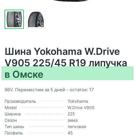
Шина Yokohama W.Drive
V905 225/45 R19 липучка
в Омске
96V. Переместим за 5 дней - остаток: 17
Производитель
Yokohama
Model
W.Drive V905
Ширина
225
Сезон
зима
Тип шины
легковая
Профиль
45