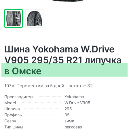
Шина Yokohama W.Drive
V905 295/35 R21 липучка
в Омске
107V. Переместим за 5 дней - остаток: 32
Производитель
Yokohama
Model
W.Drive V905
Ширина
295
Профиль
35
Сезон
зима
Тип шины
легковая